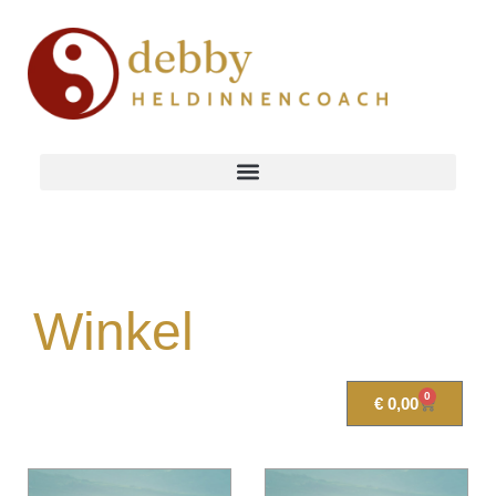
Winkel
0
€
0,00